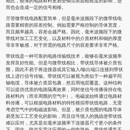
相比，较薄的电路材料更易受铜箔表面粗糙度的影响，进
而也会造成一定的信号相移。
尽管微带线电路配置简单，但是毫米波频段下的微带线电
路需要精密的容差控制。例如需要严格控制的导体宽度，
而且频率越高，容差会越严格。因此，毫米波频段下的微
带线对加工工艺变化，以及材料中的介质材料和铜的厚度
等非常敏感，对于所需的电路尺寸的容差要求非常严格。
带状线是一种可靠的电路传输线技术，能够在毫米波频率
发挥良好性能。但是与微带线相比，带状线导体被介质包
围，因此不易于将连接器或其它输入/输出端口连接到带状
线上进行信号传输。带状线可以被视为类似于一种扁平同
轴电缆，导体被介质层包裹，然后用地层覆盖。这种结构
可以提供优质的电路隔离效果，同时使信号传播保持在电
路材料内（而非周围的空气中）。电磁波始终通过电路材
料传播，可以根据电路材料的特性模拟带状线电路，无需
考虑空气中的电磁波影响。但是，被介质包围的电路导体
易受加工工艺变化的影响，而且信号馈入的挑战使带状线
难以应对，尤其是在毫米波频率下连接器尺寸更小的条件
下。因此，除汽车雷达应用的一些电路外，带状线通常不