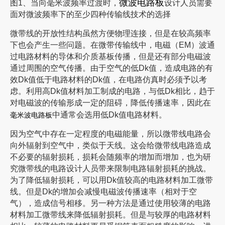
微波电路板
图1、当向毫米波频率过渡时，
设计人员需要
面对微波频率下的至少四种传输线技术的选择
微带线的开放性结构虽然方便物理连接，但是在较高频率
下也会产生一些问题。在微带传输线中，电磁（EM）波通
过电路材料的导体和介质基板传播，但是还有部分电磁波
通过周围的空气传播。由于空气的低Dk值，造成电路的有
效Dk值低于电路材料的Dk值，在电路仿真时必须予以考
虑。利用高Dk值材料加工制成的电路，与低Dk相比，趋于
对电磁波的传输形成一定的阻碍，降低传播速率，因此在
毫米波电路板
中通常会选用低Dk值电路材料。
因为空气中存在一定程度的电磁能量，所以微带线电路会
向外辐射到空气中，类似于天线。这会给微带线电路造成
不必要的辐射损耗，损耗会随频率的增加而增加，也为研
究微带线的电路设计人员带来限制电路辐射损耗的挑战。
为了降低辐射损耗，可以用Dk值较高的电路材料加工微带
线。但是Dk的增加会减慢电磁波传播速率（相对于空
气），造成信号相移。另一种方法是通过使用较薄的电路
材料加工微带线来降低辐射损耗。但是与较厚的电路材料