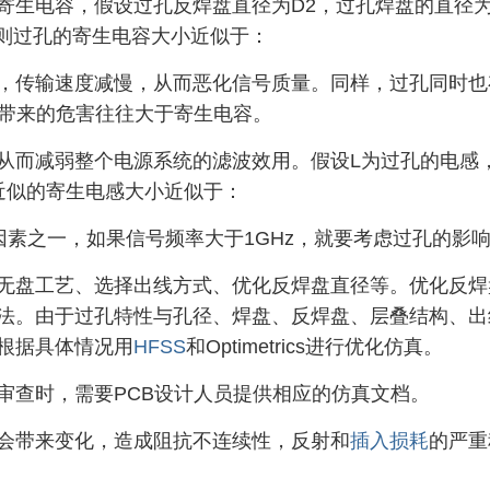
寄生电容，假设过孔反焊盘直径为D2，过孔焊盘的直径
,则过孔的寄生电容大小近似于：
，传输速度减慢，从而恶化信号质量。同样，过孔同时也
感带来的危害往往大于寄生电容。
从而减弱整个电源系统的滤波效用。假设L为过孔的电感
近似的寄生电感大小近似于：
因素之一，如果信号频率大于1GHz，就要考虑过孔的影
无盘工艺、选择出线方式、优化反焊盘直径等。优化反焊
法。由于过孔特性与孔径、焊盘、反焊盘、层叠结构、出
根据具体情况用
HFSS
和Optimetrics进行优化仿真。
审查时，需要PCB设计人员提供相应的仿真文档。
会带来变化，造成阻抗不连续性，反射和
插入损耗
的严重